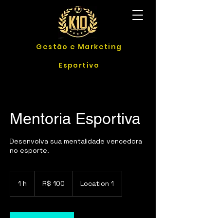
Gestão e Marketing
Esportivo
Mentoria Esportiva
Desenvolva sua mentalidade vencedora
no esporte.
100
Reais
1 h
1
R$ 100
Location 1
brasileiros